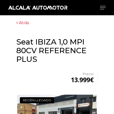
Skip
Menu
to
main
Close
content
Menu
Atrás
Seat IBIZA 1,0 MPI
80CV REFERENCE
PLUS
Precio
13.999€
RECIÉN LLEGADO
RECIÉ