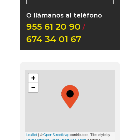
O llámanos al teléfono
955 61 20 90
/
674 34 01 67
+
−
| ©
contributors, Tiles style by
Leaflet
OpenStreetMap
hosted by