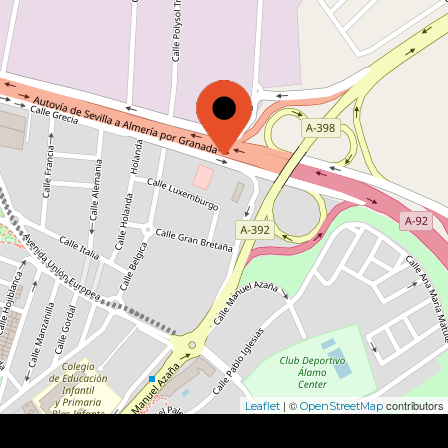
| ©
contributors
Leaflet
OpenStreetMap