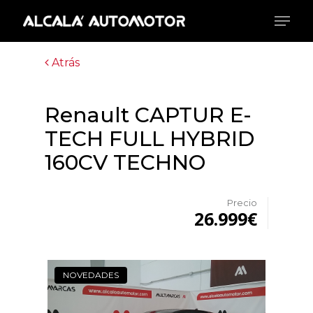
Skip
Menu
to
main
Close
content
Menu
Atrás
Renault CAPTUR E-
TECH FULL HYBRID
160CV TECHNO
Precio
26.999€
NOVEDADES