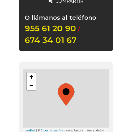
COMPARTIR
O llámanos al teléfono
955 61 20 90
/
674 34 01 67
+
−
| ©
contributors, Tiles style by
Leaflet
OpenStreetMap