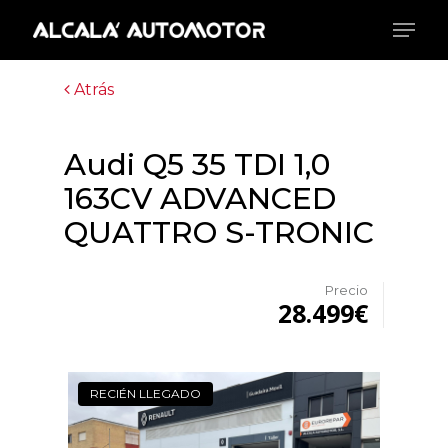
Skip
Menu
to
main
Close
content
Menu
Atrás
Audi Q5 35 TDI 1,0
163CV ADVANCED
QUATTRO S-TRONIC
Precio
28.499€
RECIÉN LLEGADO