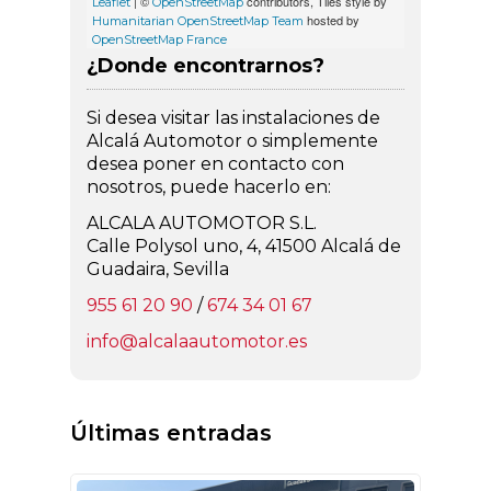
| ©
contributors, Tiles style by
Leaflet
OpenStreetMap
hosted by
Humanitarian OpenStreetMap Team
OpenStreetMap France
¿Donde encontrarnos?
Si desea visitar las instalaciones de
Alcalá Automotor o simplemente
desea poner en contacto con
nosotros, puede hacerlo en:
ALCALA AUTOMOTOR S.L.
Calle Polysol uno, 4, 41500 Alcalá de
Guadaira, Sevilla
955 61 20 90
/
674 34 01 67
info@alcalaautomotor.es
Últimas entradas