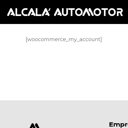
Skip
to
main
content
[woocommerce_my_account]
Empr